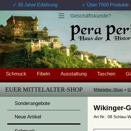
✓ 30 Jahre Erfahrung
✓ Über 7000 Produkte
Geschäftskunde?
Schmuck
Fibeln
Ausstattung
Taschen
Gü
EUER MITTELALTER-SHOP
Mittelalter-Shop
»
G
Sonderangebote
Wikinger-Gü
Neue Artikel
Art.Nr.: 08 Schlau-W