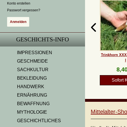
Konto erstellen
Passwort vergessen?
GESCHICHTS-INFO
IMPRESSIONEN
Trinkhorn XXXS
l
GESCHMEIDE
8,40
SACHKULTUR
BEKLEIDUNG
Sofort 
HANDWERK
ERNÄHRUNG
BEWAFFNUNG
Mittelalter-S
MYTHOLOGIE
GESCHICHTLICHES